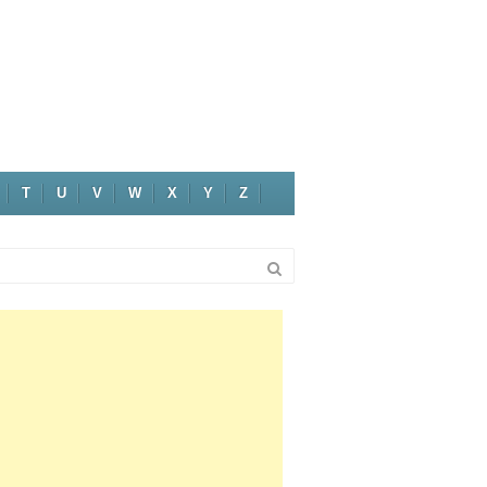
T
U
V
W
X
Y
Z