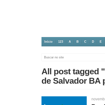
Início
123
A
B
C
D
E
All post tagged 
de Salvador BA 
novemb