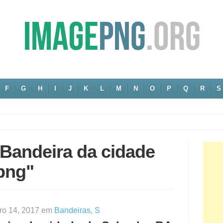
F
G
H
I
J
K
L
M
N
O
P
Q
R
S
"Bandeira da cidade
png"
ro 14, 2017 em
Bandeiras
,
S