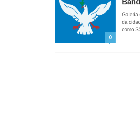
Band
Galeria
da cida
como Sã
0