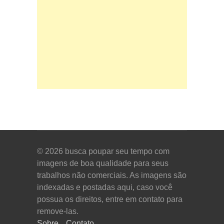
© 2026
busca poupar seu tempo com
imagens de boa qualidade para seus
trabalhos não comerciais. As imagens são
indexadas e postadas aqui, caso você
possua os direitos, entre em contato para
remove-las.
Sobre
Contato