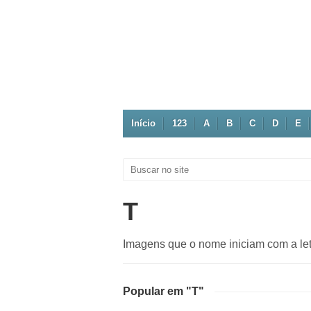
Início
123
A
B
C
D
E
T
Imagens que o nome iniciam com a let
Popular em "T"