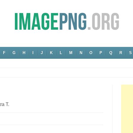
F
G
H
I
J
K
L
M
N
O
P
Q
R
S
ra T.