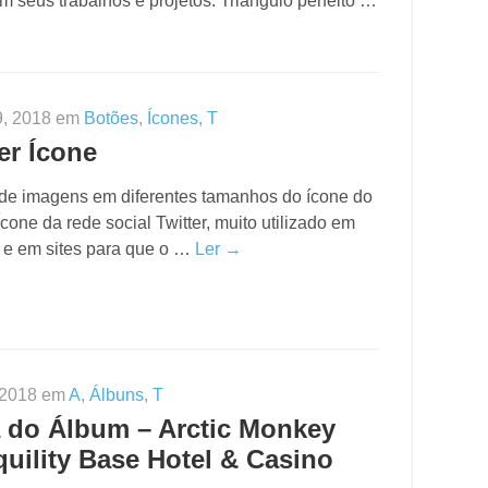
 seus trabalhos e projetos. Triangulo perfeito …
9, 2018 em
Botões
,
Ícones
,
T
er Ícone
 de imagens em diferentes tamanhos do ícone do
 Ícone da rede social Twitter, muito utilizado em
s e em sites para que o …
Ler →
 2018 em
A
,
Álbuns
,
T
 do Álbum – Arctic Monkey
quility Base Hotel & Casino