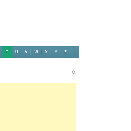
T
U
V
W
X
Y
Z