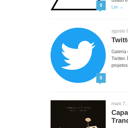
usado em
0
Ler →
agosto 
Twitt
Galeria
Twitter.
projeto
0
maio 7,
Capa
Tran