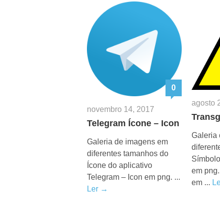
0
agosto 
novembro 14, 2017
Transg
Telegram Ícone – Icon
Galeria
Galeria de imagens em
diferen
diferentes tamanhos do
Símbolo
Ícone do aplicativo
em png.
Telegram – Icon em png. ...
em ...
L
Ler →