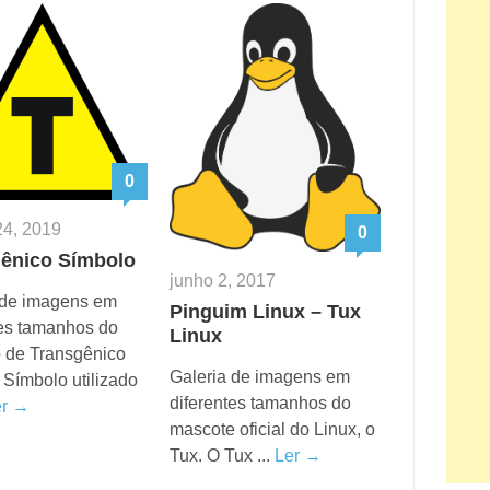
0
24, 2019
0
ênico Símbolo
junho 2, 2017
 de imagens em
Pinguim Linux – Tux
tes tamanhos do
Linux
 de Transgênico
Galeria de imagens em
 Símbolo utilizado
diferentes tamanhos do
er →
mascote oficial do Linux, o
Tux. O Tux ...
Ler →