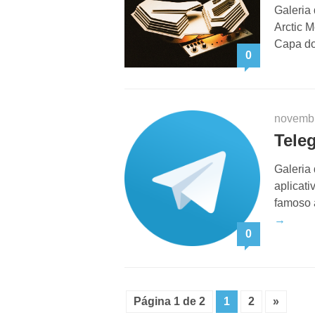
Galeria
Arctic 
Capa do
0
novemb
Tele
Galeria
aplicat
famoso 
→
0
Página 1 de 2
1
2
»