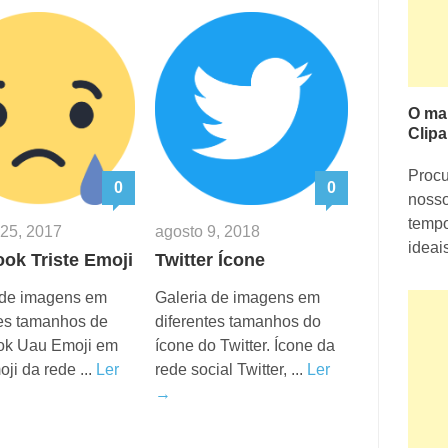
O ma
Clipa
Proc
0
0
nosso
tempo
 25, 2017
agosto 9, 2018
ideai
ok Triste Emoji
Twitter Ícone
 de imagens em
Galeria de imagens em
tes tamanhos de
diferentes tamanhos do
ok Uau Emoji em
ícone do Twitter. Ícone da
ji da rede ...
Ler
rede social Twitter, ...
Ler
→