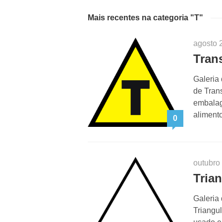
Mais recentes na categoria "T"
agosto 
Tran
Galeria
de Tran
embalag
aliment
0
outubro
Tria
Galeria
Triangul