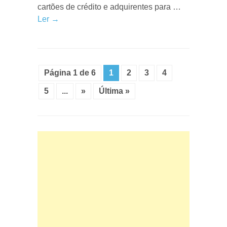
cartões de crédito e adquirentes para …
Ler →
Página 1 de 6
1
2
3
4
5
...
»
Última »