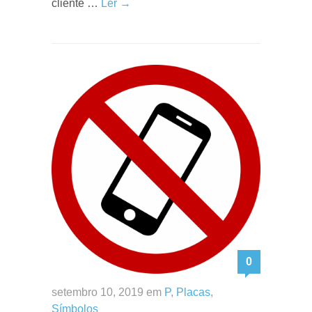
cliente …
Ler →
0
setembro 10, 2019 em
P
,
Placas
,
Símbolos