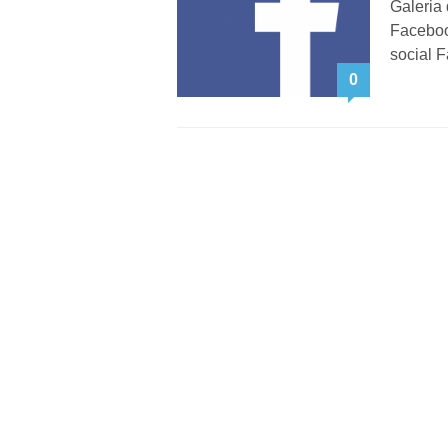
Galeria
Faceboo
social 
0