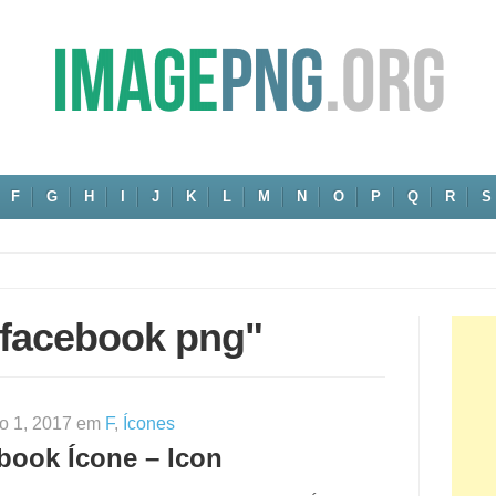
F
G
H
I
J
K
L
M
N
O
P
Q
R
S
"facebook png"
o 1, 2017 em
F
,
Ícones
book Ícone – Icon