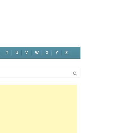
T
U
V
W
X
Y
Z