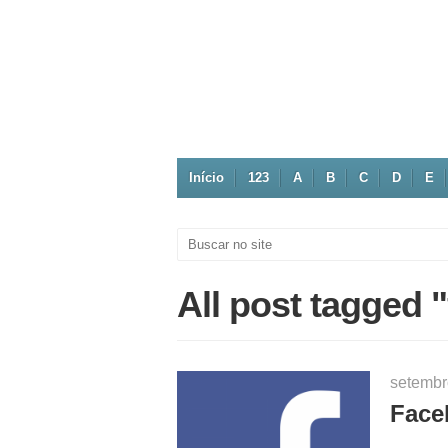
Início
123
A
B
C
D
E
All post tagged 
setembr
Face