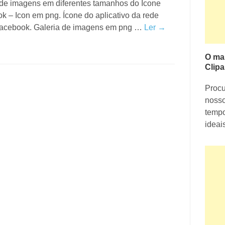
 de imagens em diferentes tamanhos do Ícone
k – Icon em png. Ícone do aplicativo da rede
Facebook. Galeria de imagens em png …
Ler →
O ma
Clipa
Proc
nosso
tempo
ideai