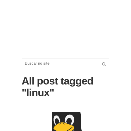
All post tagged
"linux"