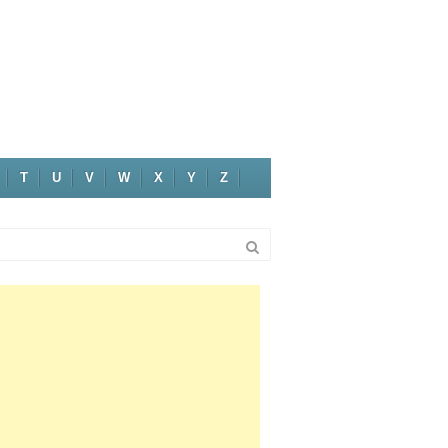
T
U
V
W
X
Y
Z