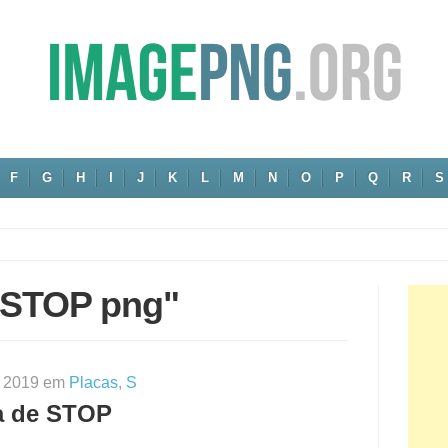
F
G
H
I
J
K
L
M
N
O
P
Q
R
S
 "STOP png"
0, 2019 em
Placas
,
S
a de STOP