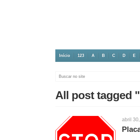
Início
123
A
B
C
D
E
All post tagged
abril 3
Plac