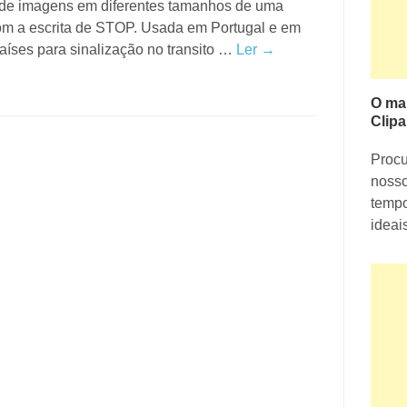
 de imagens em diferentes tamanhos de uma
om a escrita de STOP. Usada em Portugal e em
aíses para sinalização no transito …
Ler →
O ma
Clipa
Proc
nosso
tempo
ideai