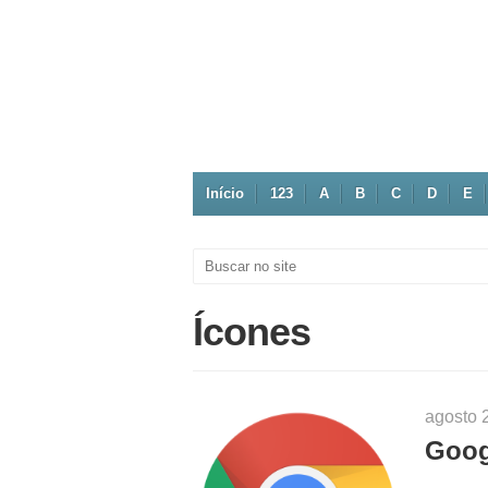
Início
123
A
B
C
D
E
Ícones
agosto 
Goog