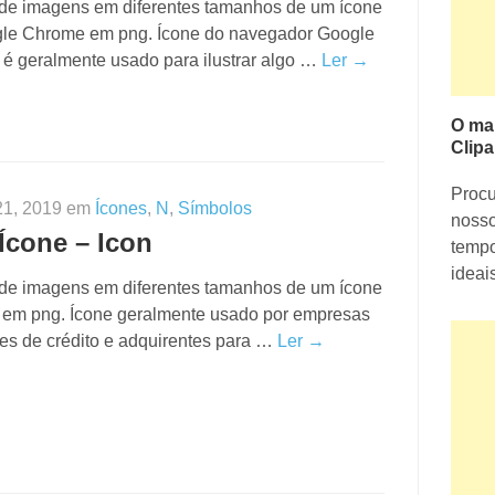
 de imagens em diferentes tamanhos de um ícone
le Chrome em png. Ícone do navegador Google
é geralmente usado para ilustrar algo …
Ler →
O ma
Clipa
Proc
21, 2019 em
Ícones
,
N
,
Símbolos
nosso
Ícone – Icon
tempo
ideai
 de imagens em diferentes tamanhos de um ícone
em png. Ícone geralmente usado por empresas
ões de crédito e adquirentes para …
Ler →