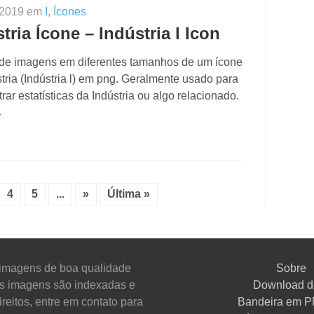
 2019 em
I
,
Ícones
tria Ícone – Indústria l Icon
 de imagens em diferentes tamanhos de um ícone
tria (Indústria l) em png. Geralmente usado para
ar estatísticas da Indústria ou algo relacionado.
→
4
5
...
»
Última »
imagens de boa qualidade
Sobre
As imagens são indexadas e
Download d
reitos, entre em contato para
Bandeira em 