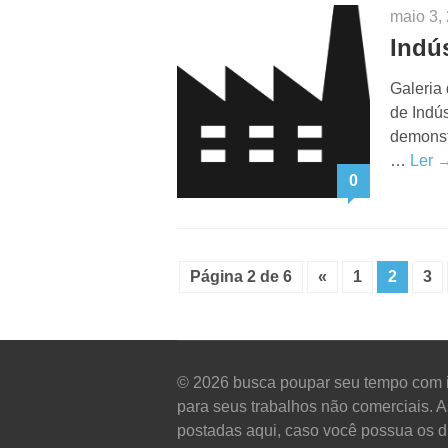
maio 3,
Indús
Galeria
de Indús
demonstr
…
Ler 
0
Página 2 de 6
«
1
2
3
© 2026
busca poupar seu tempo com 
para seus trabalhos não comerciais. 
postadas aqui, caso você possua os di