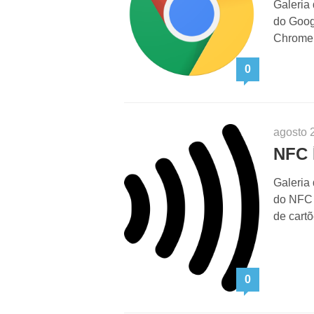
Galeria
do Goog
Chrome 
0
agosto 
NFC 
Galeria
do NFC 
de cart
0