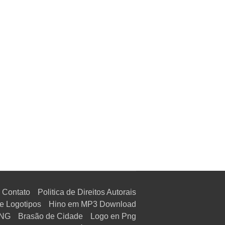
Contato
Politica de Direitos Autorais
e Logotipos
Hino em MP3 Download
PNG
Brasão de Cidade
Logo en Png