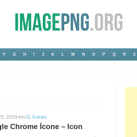
F
G
H
I
J
K
L
M
N
O
P
Q
R
S
25, 2019 em
G
,
Ícones
le Chrome Ícone – Icon