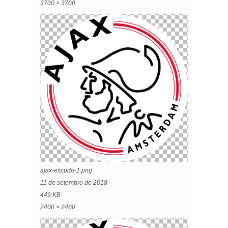
3700 × 3700
ajax-escudo-1.png
11 de setembro de 2018
449 KB
2400 × 2400