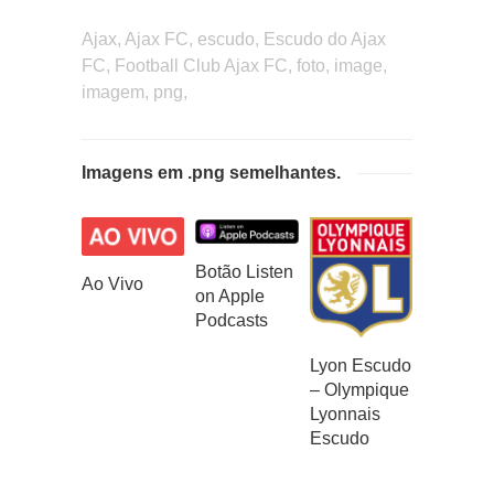
Ajax, Ajax FC, escudo, Escudo do Ajax
FC, Football Club Ajax FC, foto, image,
imagem, png,
Imagens em .png semelhantes.
Botão Listen
Ao Vivo
on Apple
Podcasts
Lyon Escudo
– Olympique
Lyonnais
Escudo