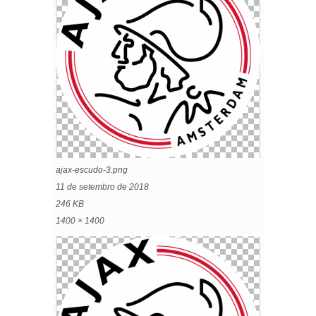
ajax-escudo-3.png
11 de setembro de 2018
246 KB
1400 × 1400