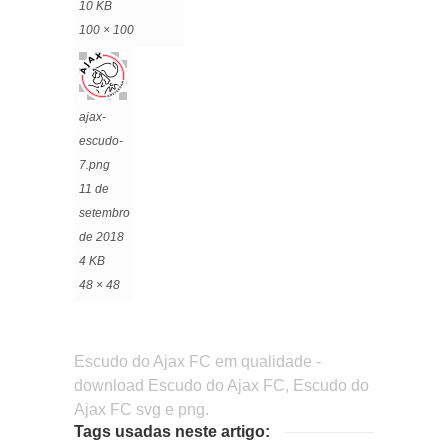
10 KB
100 × 100
ajax-
escudo-
7.png
11 de
setembro
de 2018
4 KB
48 × 48
Escudo do Ajax FC em qualidade -
download Escudo do Ajax FC, Escudo do
Ajax FC svg e png.
Tags usadas neste artigo: