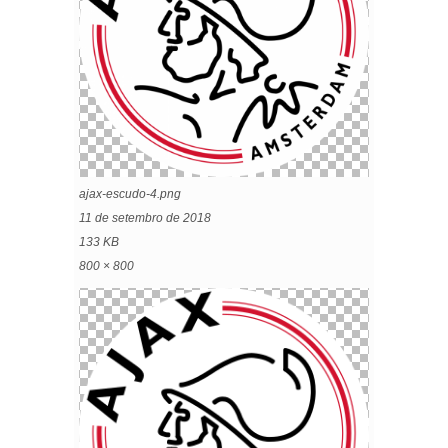
ajax-escudo-4.png
11 de setembro de 2018
133 KB
800 × 800