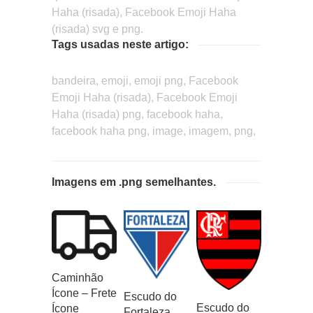
Haha (risada), Facebook Emoji Haha
(risada) svg e png.
Tags usadas neste artigo:
bandeira, emoji, emoji png, Facebook
Emoji Haha (risada), Facebook Emoji
Haha (risada) png, facebook haha,
facebook haha png, image, imagem, png,
Imagens em .png semelhantes.
Caminhão
Ícone – Frete
Escudo do
Escudo do
Ícone
Fortaleza