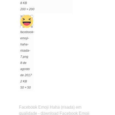
8 KB
200 × 200
facebook-
emoji-
haha-
risada-
7.png
8 de
agosto
de 2017
2 KB
50 × 50
Facebook Emoji Haha (risada) em
qualidade - download Facebook Emoji