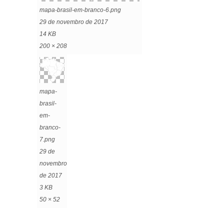
mapa-brasil-em-branco-6.png
29 de novembro de 2017
14 KB
200 × 208
mapa-
brasil-
em-
branco-
7.png
29 de
novembro
de 2017
3 KB
50 × 52